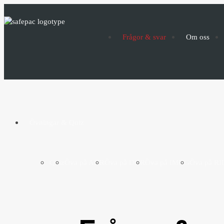
Frågor & svar
Om oss
Övningar & Quiz
Quiz
Öva på ADR
Öva på DGR
Öva på IMDG
Öva på RI