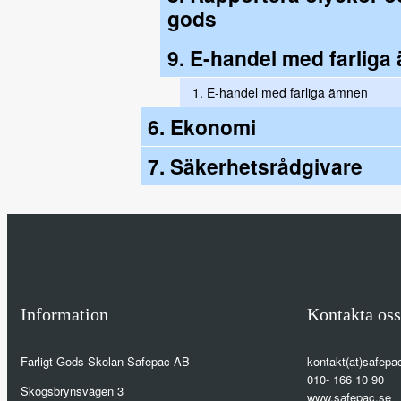
gods
9. E-handel med farlig
1.
E-handel med farliga ämnen
6. Ekonomi
7. Säkerhetsrådgivare
Information
Kontakta oss
Farligt Gods Skolan Safepac AB
kontakt(at)safepa
010- 166 10 90
Skogsbrynsvägen 3
www.safepac.se