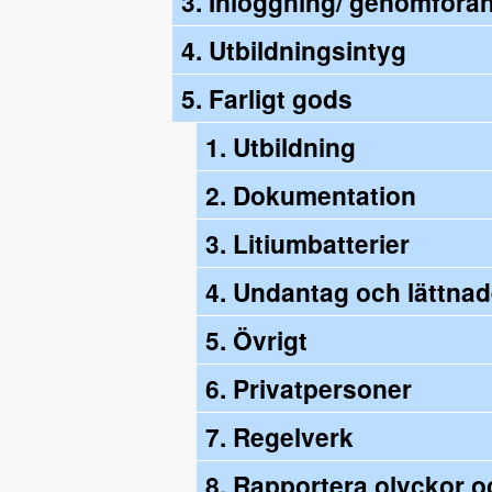
3. Inloggning/ genomföra
4. Utbildningsintyg
5. Farligt gods
1. Utbildning
2. Dokumentation
3. Litiumbatterier
4. Undantag och lättnad
5. Övrigt
6. Privatpersoner
7. Regelverk
8. Rapportera olyckor oc