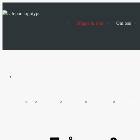
Frågor & svar
Om oss
Övningar & Quiz
Quiz
Öva på ADR
Öva på DGR
Öva på IMDG
Öva på RI