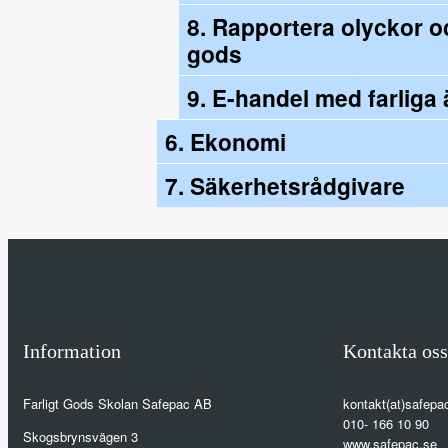
8. Rapportera olyckor oc
gods
9. E-handel med farlig
6. Ekonomi
7. Säkerhetsrådgivare
Information
Kontakta oss
Farligt Gods Skolan Safepac AB
kontakt(at)safepa
010- 166 10 90
Skogsbrynsvägen 3
www.safepac.se