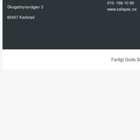
010- 166 10 90
Skogsbrynsvägen 3
www.safepac.se
65457 Karlstad
Farligt Gods 