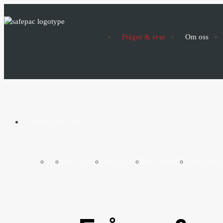
Frågor & svar
Om oss
Övningar & Quiz
Quiz
Öva på ADR
Öva på DGR
Öva på IMDG
Öva på RI