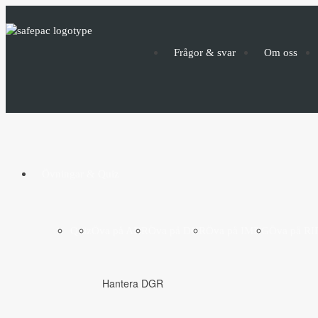
Frågor & svar
Om oss
Övningar & Quiz
Quiz
Öva på ADR
Öva på DGR
Öva på IMDG
Öva på RI
Hantera DGR