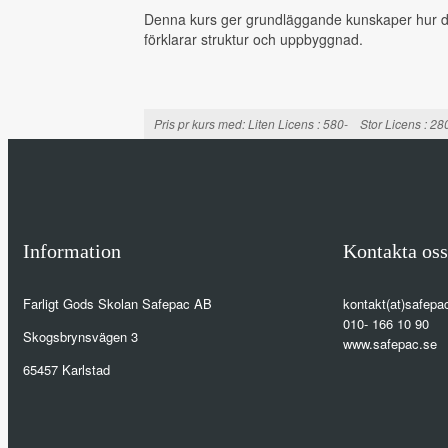
Denna kurs ger grundläggande kunskaper hur du
förklarar struktur och uppbyggnad.
Pris pr kurs med:
Liten Licens
: 580-
Stor Licens
: 2
Köp
Information
Kontakta oss
Farligt Gods Skolan Safepac AB
kontakt(at)safepa
010- 166 10 90
Skogsbrynsvägen 3
www.safepac.se
65457 Karlstad