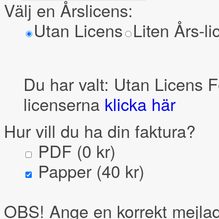
Välj en Årslicens:
Utan Licens
Liten Års-li
Du har valt:
Utan Licens
Fö
licenserna
klicka här
Hur vill du ha din faktura?
PDF (0 kr)
Papper (40 kr)
OBS! Ange en korrekt mejlad