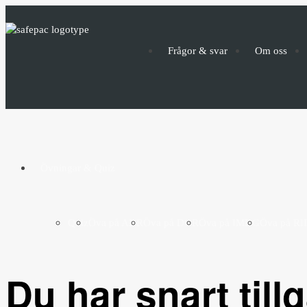
Frågor & svar
Om oss
Övningar & Quiz
Quiz
Öva på ADR
Öva på DGR
Öva på IMDG
Öva på RI
Du har snart tillg